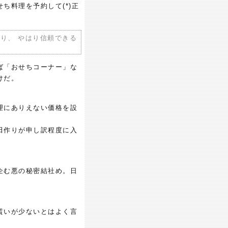
ち料理を予約して(*)正
り、 やはり信頼できる
ば「おせちコーナー」な
けだ。
理にありえない価格を設
田作りが申し訳程度に入
企む悪の秘密結社め。日
貰いが少ないとはよく言