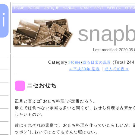
HOME
PC-9801
ANTIQUE
MANUAL
STAMP
SPOT
WEBLOG
SITE
snapb
Last-modified: 2020-05-
Category:
/
(Total 244
Home
或る日常の風景
|
« 平成30年 迎春
成人式前夜 »
ニセおせち
正月と言えば"おせち料理"が定番だろう。
最近では食べない家庭も多いと聞くが、おせち料理は古来か
したいものだ。
昔はそれぞれの家庭で、おせち料理を作っていたらしいが、最
ッポン"においてはとてもそんな暇はない。