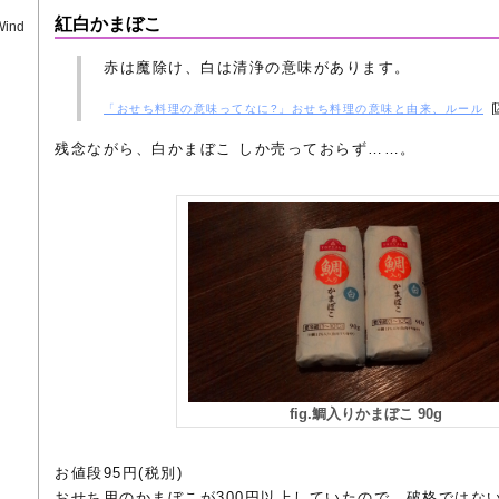
紅白かまぼこ
Wind
赤は魔除け、白は清浄の意味があります。
「おせち料理の意味ってなに?」おせち料理の意味と由来、ルール
残念ながら、白かまぼこ しか売っておらず……。
fig.鯛入りかまぼこ 90g
お値段95円(税別)
おせち用のかまぼこが300円以上していたので、破格ではな