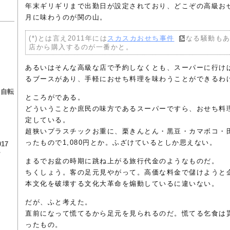
年末ギリギリまで出勤日が設定されており、どこぞの高級おせ
月に味わうのが関の山。
(*)とは言え2011年には
スカスカおせち事件
なる騒動もあ
店から購入するのが一番かと。
あるいはそんな高級な店で予約しなくとも、スーパーに行け
る
るブースがあり、手軽におせち料理を味わうことができるわ
る自転
ところがである。
どういうことか庶民の味方であるスーパーですら、おせち料
定している。
超狭いプラスチックお重に、栗きんとん・黒豆・カマボコ・
ったもので1,080円とか。ふざけているとしか思えない。
17
チ
まるでお盆の時期に跳ね上がる旅行代金のようなものだ。
ちくしょう。客の足元見やがって。高価な料金で儲けようと
本文化を破壊する文化大革命を煽動しているに違いない。
だが、ふと考えた。
直前になって慌てるから足元を見られるのだ。慌てる乞食は
ったもの。