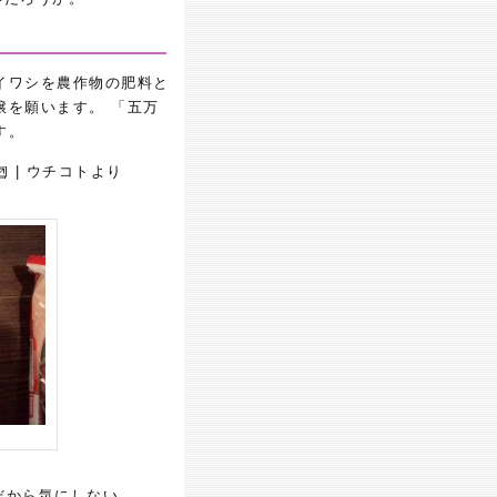
イワシを農作物の肥料と
穣を願います。 「五万
す。
| ウチコトより
だから気にしない。