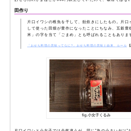
田作り
片口イワシの稚魚を干して、飴炊きにしたもの。片口
して使った田畑が豊作になったことにちなみ、五穀豊
米」の字を当て「ごまめ」とも呼ばれることもありま
「おせち料理の意味ってなに?」おせち料理の意味と由来、ルール
fig.小女子くるみ
片口イワシと小女子では全然違うが、同じ"魚の小さいヤツ"