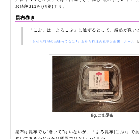
お値段311円(税別)ナリ。
昆布巻き
「こぶ」は「よろこぶ」に通ずるとして、縁起が良い
「おせち料理の意味ってなに?」おせち料理の意味と由来、ルール
fig.ごま昆布
昆布は昆布でも"巻いて"はいないが、「よろ昆布(こぶ)」で
巻いてあるかどうかは問題ではないレベルか。