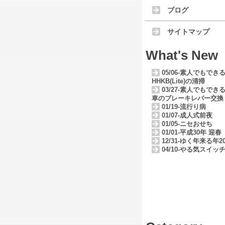
ブログ
サイトマップ
What's New
05/06-素人でもでき
HHKB(Lite)の清掃
03/27-素人でもでき
車のブレーキレバー交換
01/19-流行り病
01/07-成人式前夜
01/05-ニセおせち
01/01-平成30年 迎春
12/31-ゆく年来る年20
04/10-やる気スイッ