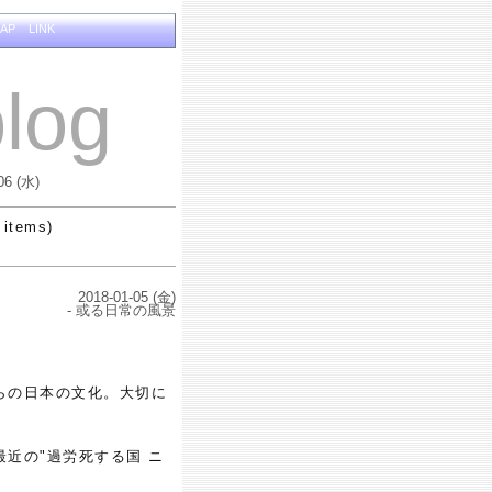
MAP
LINK
log
06 (水)
 items)
2018-01-05 (金)
- 或る日常の風景
らの日本の文化。大切に
近の"過労死する国 ニ