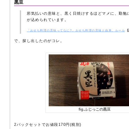
黒豆
邪気払いの意味と、黒く日焼けするほどマメに、勤勉
が込められています。
「おせち料理の意味ってなに?」おせち料理の意味と由来、ルール
で、探し出したのがコレ。
fig.ふじっこの黒豆
2パックセットでお値段170円(税別)