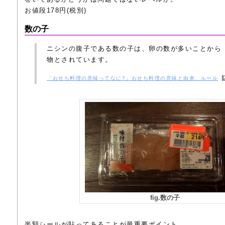
お値段178円(税別)
数の子
ニシンの腹子である数の子は、卵の数が多いことから
物とされています。
「おせち料理の意味ってなに?」おせち料理の意味と由来、ルール
fig.数の子
半額シールが貼ってあることが最重要ポイント。