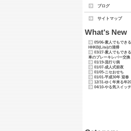
ブログ
サイトマップ
What's New
05/06-素人でもでき
HHKB(Lite)の清掃
03/27-素人でもでき
車のブレーキレバー交換
01/19-流行り病
01/07-成人式前夜
01/05-ニセおせち
01/01-平成30年 迎春
12/31-ゆく年来る年20
04/10-やる気スイッ