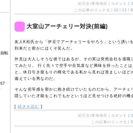
紀行文/東海地区
コメント ( 2
この記事のリンク元
22
11
9
大室山アーチェリー対決(前編)
友人K松氏から「伊豆でアーチェリーをやろう」という誘い
る
到来だと密かにほくそ笑んだ。
る自転
外見は大人しそうな彼ではあるが、その実は突然会社を退職
てみたり。 行く先々で空手や合気道など興味を持ったこと
と、休日引き籠もりの権化である私から見れば羨ましいほど
備えている男なのだ。
17
チ
そんな劣等感を密かに抱き続けていたものだから、アーチェ
隠していた才能をこれでもかというほど見せつける絶好の機
[
続きを読む
]
紀行文/東海地区
コメント ( 2
この記事のリンク元