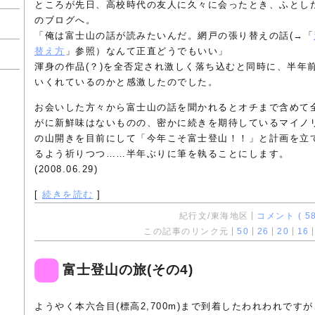
ところが先日、高校時代の友人に久々に会ったとき、ふとし
のブログへ。
「俺は富士山の話が読みたいんだ。網戸の張り替えの話(→「
替え方
」参照）なんて正直どうでもいい」
渾身の作品(？)を全否定され激しく落ち込むと同時に、半年
いくれているのかと感激したのでした。
お会いした方々から富士山の話を聞かれるとオチまで含めて
がに新鮮味はないものの、密かに続きを期待しているマイノリ
の山開きを目前にして「今年こそ富士登山！！」と計画を立
るよう祈りつつ……半年ぶりに筆を執ることにします。
(2008.06.29)
[
続きを読む
]
紀行文/東海地区
コメント ( 58
この記事のリンク元
50
26
20
16
富士登山の旅(その4)
ようやく本六合目(標高2,700m)まで到着したわれわれです