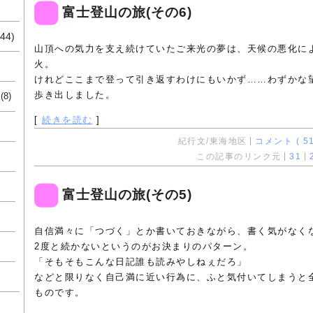
富士登山の旅(その6)
44)
山頂への気力を支え続けていたご来光の夢は、天候の悪化に
火。
けれどここまで登って引き返すわけにもいかず……わずかな
歩き出しました。
(8)
[
続きを読む
]
紀行文/東海地区
コメント ( 51
この記事のリンク元
31
富士登山の旅(その5)
自信満々に「つづく」とか書いておきながら、書く気がなく
2度と続かないというのがお決まりのパターン。
「そもそもこんな日記誰も読みやしねぇだろ」
などと限りなく自己満に近い行為に、ふと気付いてしまうと
ものです。