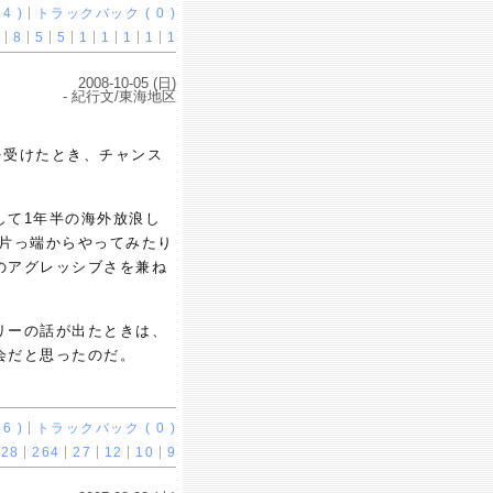
4 )
トラックバック ( 0 )
8
5
5
1
1
1
1
1
2008-10-05 (日)
- 紀行文/東海地区
を受けたとき、チャンス
して1年半の海外放浪し
は片っ端からやってみたり
のアグレッシブさを兼ね
リーの話が出たときは、
会だと思ったのだ。
6 )
トラックバック ( 0 )
328
264
27
12
10
9