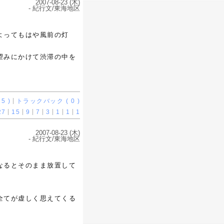
2007-08-23 (木)
- 紀行文/東海地区
よってもはや風前の灯
望みにかけて渋滞の中を
5 )
トラックバック ( 0 )
27
15
9
7
3
1
1
1
2007-08-23 (木)
- 紀行文/東海地区
なるとそのまま放置して
全てが虚しく思えてくる