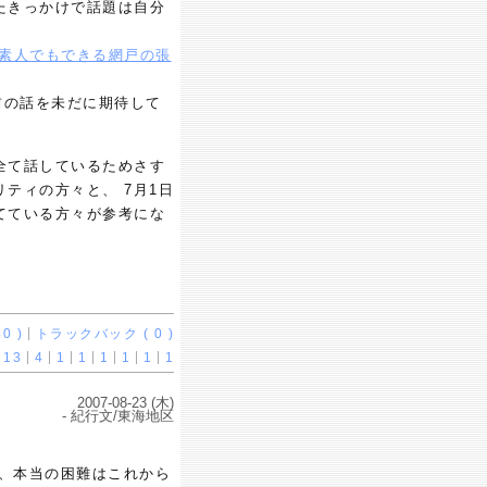
たきっかけで話題は自分
素人でもできる網戸の張
前の話を未だに期待して
全て話しているためさす
ティの方々と、 7月1日
てている方々が参考にな
0 )
トラックバック ( 0 )
13
4
1
1
1
1
1
1
2007-08-23 (木)
- 紀行文/東海地区
が、本当の困難はこれから