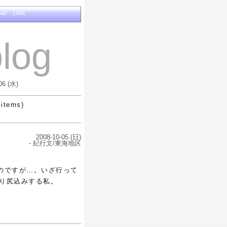
MAP
LINK
log
06 (水)
 items)
2008-10-05 (日)
- 紀行文/東海地区
のですが…。いざ行って
り尻込みする私。