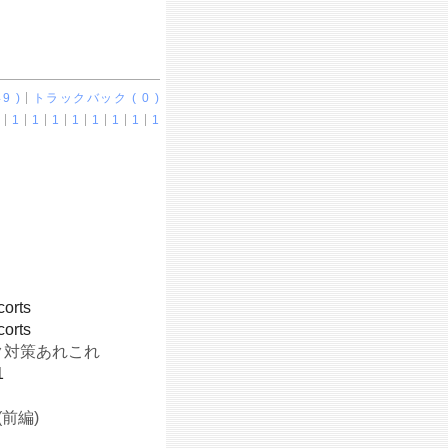
9 )
トラックバック ( 0 )
1
1
1
1
1
1
1
1
corts
corts
ク対策あれこれ
1
前編)