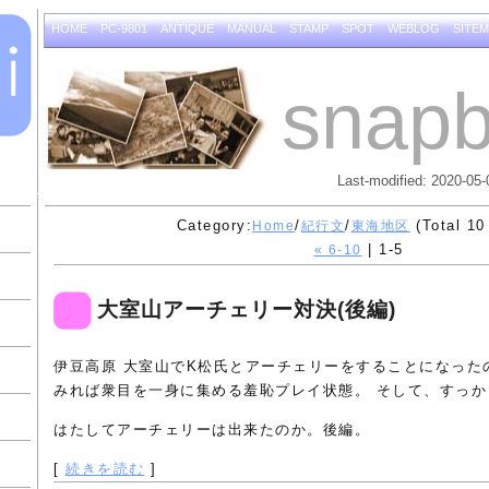
HOME
PC-9801
ANTIQUE
MANUAL
STAMP
SPOT
WEBLOG
SITE
snapb
Last-modified: 2020-05-
Category:
/
/
(Total 10
Home
紀行文
東海地区
| 1-5
« 6-10
大室山アーチェリー対決(後編)
伊豆高原 大室山でK松氏とアーチェリーをすることになった
みれば衆目を一身に集める羞恥プレイ状態。 そして、すっか
はたしてアーチェリーは出来たのか。後編。
[
続きを読む
]