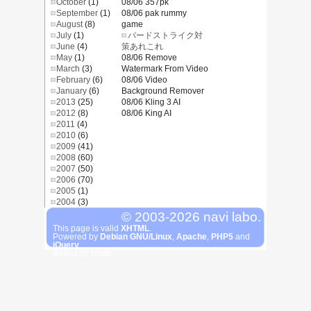
TweetsWind
Date:
(T
2014
« 6-1
ゆく年来る年20
はやいもので、もう大晦
その途中は苦しみが長か